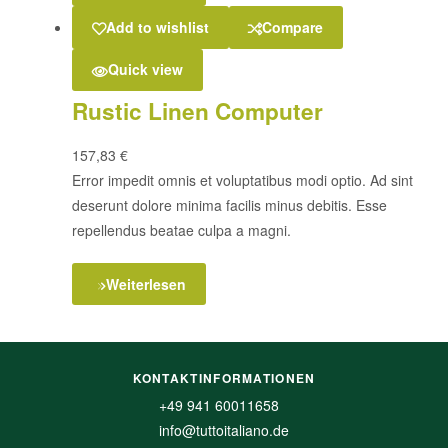
Add to wishlist
Compare
Quick view
Rustic Linen Computer
157,83
€
Error impedit omnis et voluptatibus modi optio. Ad sint
deserunt dolore minima facilis minus debitis. Esse
repellendus beatae culpa a magni.
Weiterlesen
KONTAKTINFORMATIONEN
+49 941 60011658
info@tuttoitaliano.de