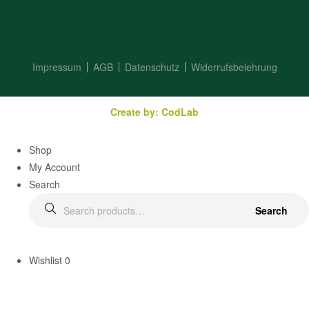
Impressum
AGB
Datenschutz
Widerrufsbelehrung
Create by: CodLab
Shop
My Account
Search
Search
Wishlist
0