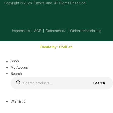
Copyright © 2026 Tuttoitaliano
.
All Rights Reserved.
Impressum
AGB
Datenschutz
Widerrufsbelehrung
Create by: CodLab
Shop
My Account
Search
Search
Wishlist
0