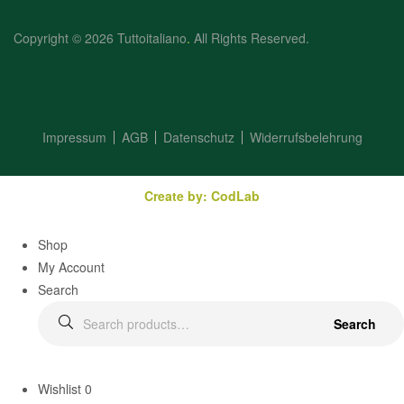
Copyright © 2026 Tuttoitaliano
.
All Rights Reserved.
Impressum
AGB
Datenschutz
Widerrufsbelehrung
Create by: CodLab
Shop
My Account
Search
Search
Wishlist
0