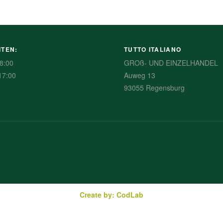
ITEN:
TUTTO ITALIANO
8:00
GROß- UND EINZELHANDEL
17:00
Auweg 13
93055 Regensburg
Create by: CodLab