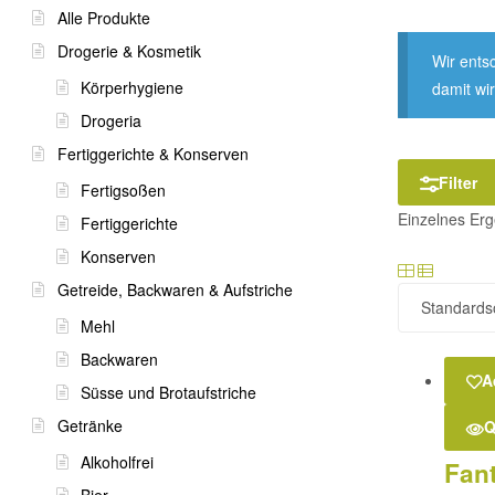
Alle Produkte
Drogerie & Kosmetik
Wir ents
Körperhygiene
damit wi
Drogeria
Fertiggerichte & Konserven
Filter
Fertigsoßen
Einzelnes Erg
Fertiggerichte
Konserven
Getreide, Backwaren & Aufstriche
Mehl
Backwaren
A
Süsse und Brotaufstriche
Getränke
Q
Alkoholfrei
Fan
Bier