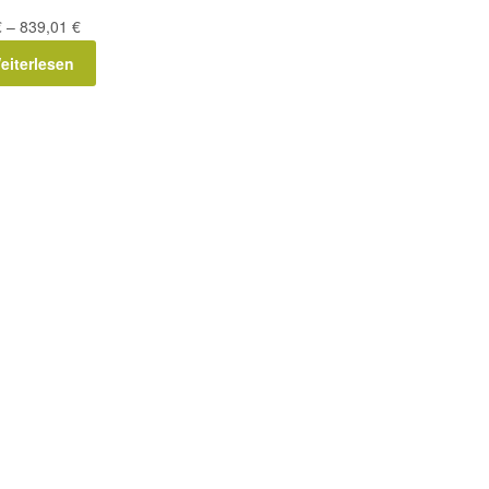
€
–
839,01
€
eiterlesen