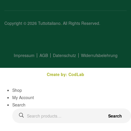
Copyright © 2026 Tuttoitaliano
.
All Rights Reserved.
Impressum
AGB
Datenschutz
Widerrufsbelehrung
Create by: CodLab
Shop
My Account
Search
Search