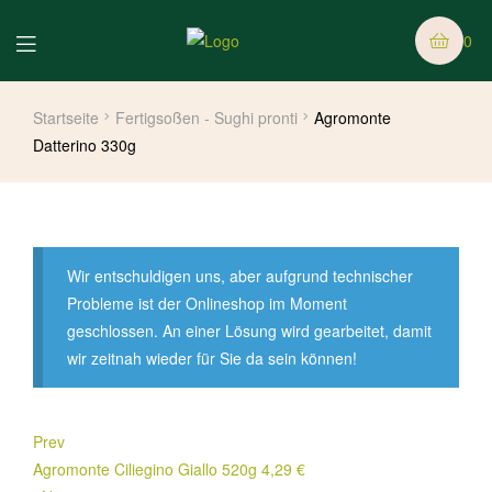
0
Startseite
Fertigsoßen - Sughi pronti
Agromonte
Datterino 330g
Wir entschuldigen uns, aber aufgrund technischer
Probleme ist der Onlineshop im Moment
geschlossen. An einer Lösung wird gearbeitet, damit
wir zeitnah wieder für Sie da sein können!
Prev
Agromonte Ciliegino Giallo 520g
4,29
€