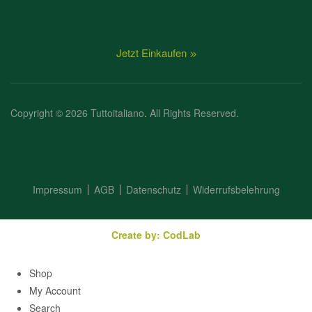
Jetzt Einkaufen
Copyright © 2026 Tuttoitaliano
.
All Rights Reserved.
Impressum
AGB
Datenschutz
Widerrufsbelehrung
Create by: CodLab
Shop
My Account
Search