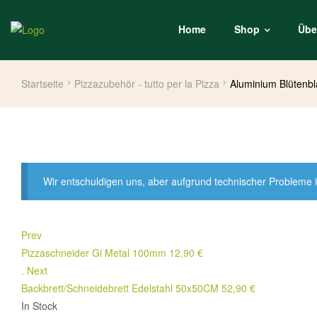
Home
Shop
Übe
Startseite
Pizzazubehör - tutto per la Pizza
Aluminium Blütenbl
Wir entschuldigen uns, aber aufgrund technischer Probleme i
Prev
Pizzaschneider Gi Metal 100mm
12,90
€
.
Next
Backbrett/Schneidebrett Edelstahl 50x50CM
52,90
€
In Stock