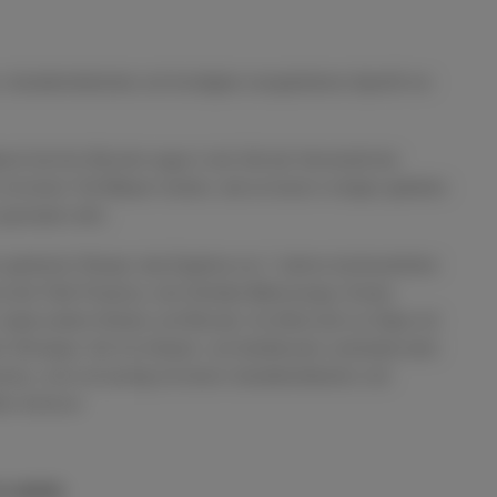
e, charakteristischste und trendigste orangefarbene Aperitif von
rol hat ihre Wurzeln sogar in der Zeit der Herrschaft der
 mit einem Teil Wasser tranken, wie es heute in einigen gebieten
 genossen wird.
m geheimen Rezept, das Ergebnis von 7 Jahren kontinuierlicher
s drei Teile Prosecco, eine Scheibe Bitterorange, Enzian,
sowie andere Kräuter und Wurzeln. Es öffnet sich zur Nase mit
n Zitrusspur, die von Kräuter- und Vanillenoten unterstützt wird.
nsiv, rund und samtig mit einem charakteristischen und
en Zentrum.
o wishlist