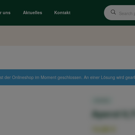
r uns
Aktuelles
Kontakt
st der Onlineshop im Moment geschlossen. An einer Lösung wird gearbei
IN STOCK
Aperol 0,7
14,90
€