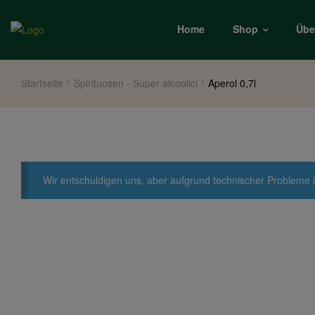
Home
Shop
Übe
Startseite
Spirituosen - Super alcoolici
Aperol 0,7l
Wir entschuldigen uns, aber aufgrund technischer Probleme i