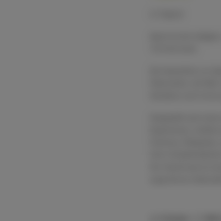
0,7l Aperol
Aperol ist der kultigst
1919 bis heute.
Die Geschichte von Ape
Österreicher, die Wein
Venetiens noch immer
Hergestellt nach eine
Experimente, enthält e
Cinchona, Rhabarber, 
einer charakteristische
Der Geschmack ist inte
angenehmen bittersüß
Compare
Add t