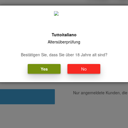
SKU:
8002230000319
Category:
Spirituosen - S
Tuttoitaliano
Altersüberprüfung
Zusätzliche Informationen
Bewertungen (0
Bestätigen Sie, dass Sie über 18 Jahre alt sind?
Yes
No
700 kg
Nur angemeldete Kunden, die 