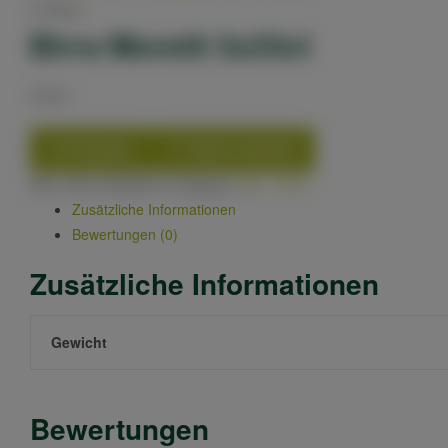
In Stock
Birra Moretti 3x33cl
4,90
€
Compare
Add to wishlist
SKU:
8001435225213
Category:
Bier - Birra
Zusätzliche Informationen
Bewertungen (0)
Zusätzliche Informationen
Gewicht
Bewertungen