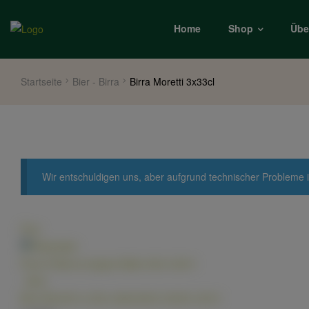
Home
Shop
Übe
Startseite
Bier - Birra
Birra Moretti 3x33cl
Wir entschuldigen uns, aber aufgrund technischer Probleme i
Prev
Peroni Riserva doppio Malto 50cl
3,99
€
.
Next
Birra Moretti La Zero alkoholfrei 3x33cl
4,90
€