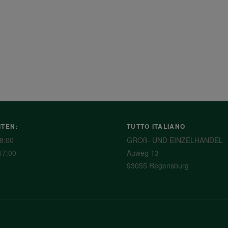
ITEN:
TUTTO ITALIANO
8:00
GROß- UND EINZELHANDEL
17:00
Auweg 13
93055 Regensburg