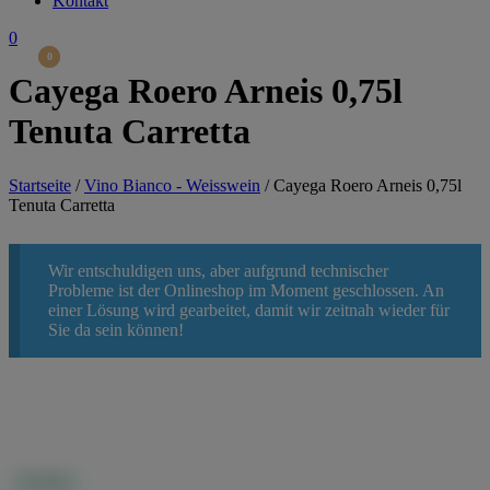
Kontakt
0
0
0
Cayega Roero Arneis 0,75l
Tenuta Carretta
Startseite
/
Vino Bianco - Weisswein
/
Cayega Roero Arneis 0,75l
Tenuta Carretta
Wir entschuldigen uns, aber aufgrund technischer
Probleme ist der Onlineshop im Moment geschlossen. An
einer Lösung wird gearbeitet, damit wir zeitnah wieder für
Sie da sein können!
IN STOCK