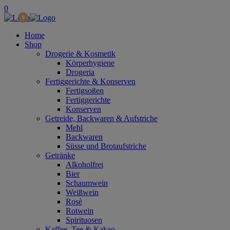
0
0
Home
Shop
Drogerie & Kosmetik
Körperhygiene
Drogeria
Fertiggerichte & Konserven
Fertigsoßen
Fertiggerichte
Konserven
Getreide, Backwaren & Aufstriche
Mehl
Backwaren
Süsse und Brotaufstriche
Getränke
Alkoholfrei
Bier
Schaumwein
Weißwein
Rosè
Rotwein
Spirituosen
Kaffee, Tee & Kakao