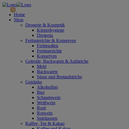
0
Home
Shop
Drogerie & Kosmetik
Körperhygiene
Drogeria
Fertiggerichte & Konserven
Fertigsoßen
Fertiggerichte
Konserven
Getreide, Backwaren & Aufstriche
Mehl
Backwaren
Süsse und Brotaufstriche
Getränke
Alkoholfrei
Bier
Schaumwein
Weißwein
Rosè
Rotwein
Spirituosen
Kaffee, Tee & Kakao
Kaffee und Kakao