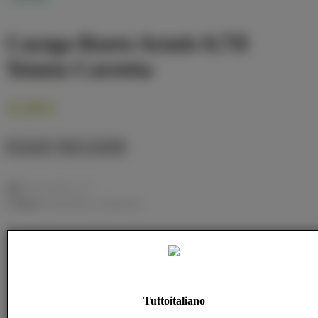
Cayega Roero Arneis 0,75l
Tenuta Carretta
11,90
€
Compare
Add to wishlist
SKU:
8015906001107
Category:
Vino Bianco - Weisswein
Zusätzliche Informationen
Bewertungen (0)
Tuttoitaliano