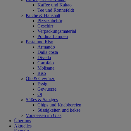
Kaffee und Kakao
Tee und Ronnefeldt
Küche & Haushalt
Pizzazubehör
Geschirr
Verpackungsmaterial
Poldina Lampen
Pasta und Riso
Armando
Dalla costa
Divella
Garofalo
Molisana
Riso
Öle & Gewürze
Essig
Gewuerze
Öl
Süßes & Salziges
Chips und Knabbereien
Süssigkeiten und kekse
Vorspeisen im Glas
Über uns
Aktuelles