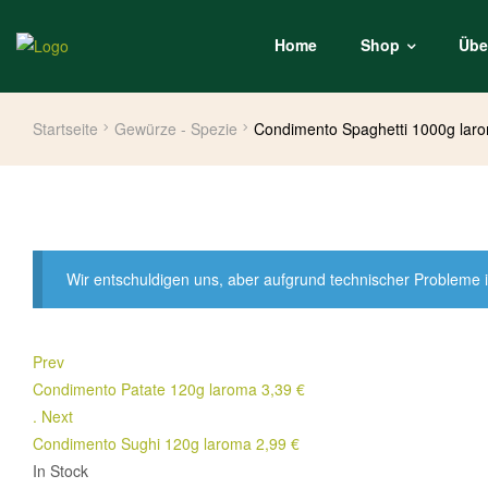
Home
Shop
Übe
Startseite
Gewürze - Spezie
Condimento Spaghetti 1000g lar
Wir entschuldigen uns, aber aufgrund technischer Probleme i
Prev
Condimento Patate 120g laroma
3,39
€
.
Next
Condimento Sughi 120g laroma
2,99
€
In Stock