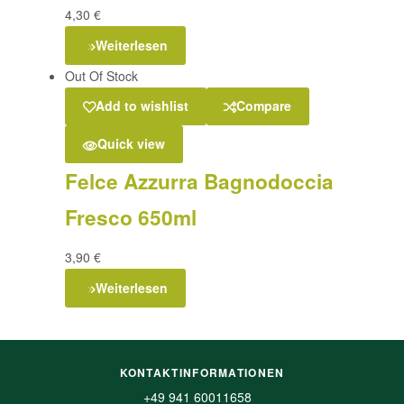
4,30
€
Weiterlesen
Out Of Stock
Add to wishlist
Compare
Quick view
Felce Azzurra Bagnodoccia
Fresco 650ml
3,90
€
Weiterlesen
KONTAKTINFORMATIONEN
+49 941 60011658