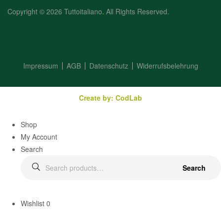
Copyright © 2026 Tuttoitaliano
.
All Rights Reserved.
Impressum
AGB
Datenschutz
Widerrufsbelehrung
Create by: CodLab
Shop
My Account
Search
Search
Wishlist
0