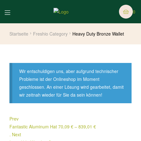
0
Startseite
Freshio Category
Heavy Duty Bronze Wallet
Wir entschuldigen uns, aber aufgrund technischer
Probleme ist der Onlineshop im Moment
geschlossen. An einer Lösung wird gearbeitet, damit
wir zeitnah wieder für Sie da sein können!
Prev
Fantastic Aluminum Hat
70,09
€
–
839,01
€
.
Next