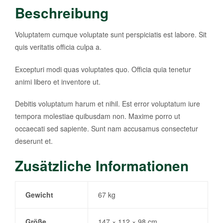
Beschreibung
Voluptatem cumque voluptate sunt perspiciatis est labore. Sit
quis veritatis officia culpa a.
Excepturi modi quas voluptates quo. Officia quia tenetur
animi libero et inventore ut.
Debitis voluptatum harum et nihil. Est error voluptatum iure
tempora molestiae quibusdam non. Maxime porro ut
occaecati sed sapiente. Sunt nam accusamus consectetur
deserunt et.
Zusätzliche Informationen
Gewicht
67 kg
Größe
147 × 112 × 98 cm