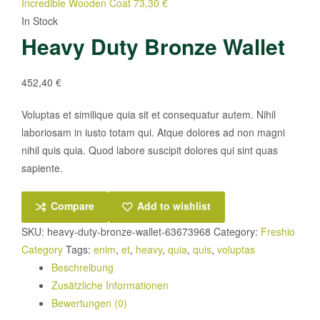
Incredible Wooden Coat
73,30
€
In Stock
Heavy Duty Bronze Wallet
452,40
€
Voluptas et similique quia sit et consequatur autem. Nihil
laboriosam in iusto totam qui. Atque dolores ad non magni
nihil quis quia. Quod labore suscipit dolores qui sint quas
sapiente.
Compare
Add to wishlist
SKU:
heavy-duty-bronze-wallet-63673968
Category:
Freshio
Category
Tags:
enim
,
et
,
heavy
,
quia
,
quis
,
voluptas
Beschreibung
Zusätzliche Informationen
Bewertungen (0)