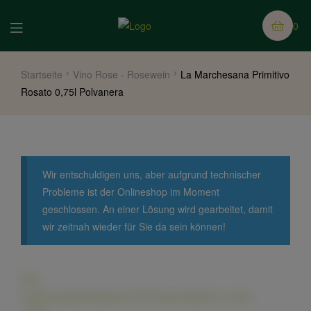
0
Startseite
Vino Rose - Rosewein
La Marchesana Primitivo
Rosato 0,75l Polvanera
Wir entschuldigen uns, aber aufgrund technischer
Probleme ist der Onlineshop im Moment
geschlossen. An einer Lösung wird gearbeitet, damit
wir zeitnah wieder für Sie da sein können!
Prev
Cereja Langhe Rosato 0,75l Tenuta Carretta
11,90
€