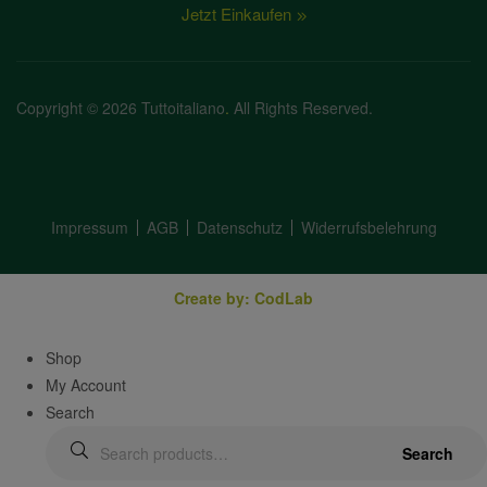
Jetzt Einkaufen
Copyright © 2026 Tuttoitaliano
.
All Rights Reserved.
Impressum
AGB
Datenschutz
Widerrufsbelehrung
Create by: CodLab
Shop
My Account
Search
Search