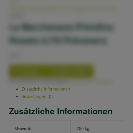
.
Next
Cassiopea Rosato Bolgheri 0,75l Poggio al Tesoro
24,90
€
In Stock
La Marchesana Primitivo
Rosato 0,75l Polvanera
9,90
€
Compare
Add to wishlist
SKU:
8033267731259
Category:
Vino Rose - Rosewein
Zusätzliche Informationen
Bewertungen (0)
Zusätzliche Informationen
Gewicht
750 kg