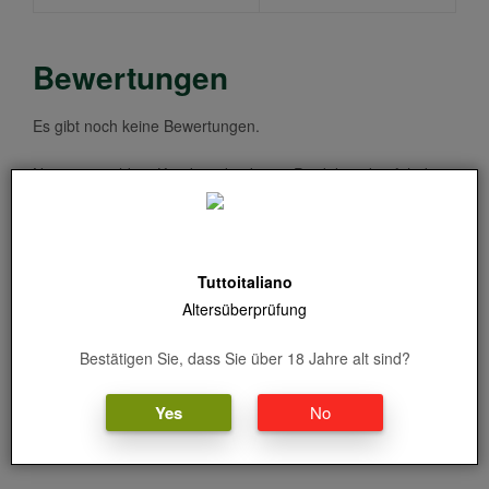
Bewertungen
Es gibt noch keine Bewertungen.
Nur angemeldete Kunden, die dieses Produkt gekauft haben,
dürfen eine Bewertung abgeben.
Ähnliche Produkte
Tuttoitaliano
Altersüberprüfung
Um dieses Produkt zu sehen, müssen Sie die
Kategorie Alkohol eingeben und Ihr Alter bestätigen
Bestätigen Sie, dass Sie über 18 Jahre alt sind?
Yes
No
Um dieses Produkt zu sehen, müssen Sie die
Kategorie Alkohol eingeben und Ihr Alter bestätigen