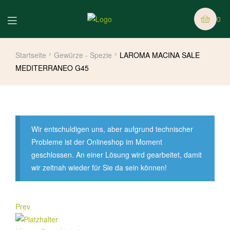
0
Startseite
Gewürze - Spezie
LAROMA MACINA SALE
MEDITERRANEO G45
Wir entschuldigen uns, aber aufgrund technischer
Probleme ist der Onlineshop im Moment
geschlossen. An einer Lösung wird gearbeitet, damit
wir zeitnah wieder für Sie da sein können!
Prev