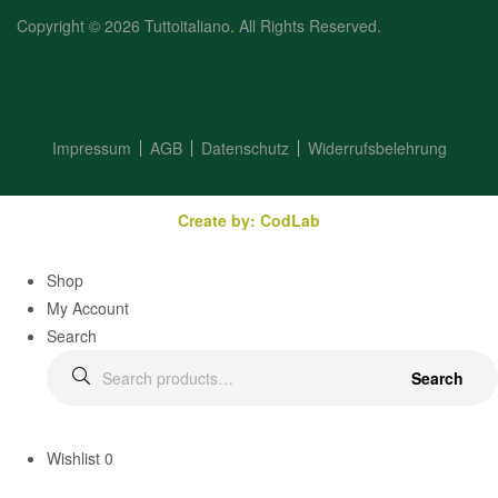
Copyright © 2026 Tuttoitaliano
.
All Rights Reserved.
Impressum
AGB
Datenschutz
Widerrufsbelehrung
Create by: CodLab
Shop
My Account
Search
Search
Wishlist
0