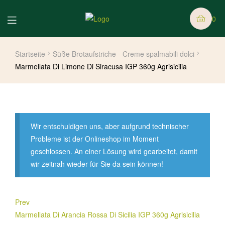
0
Startseite
Süße Brotaufstriche - Creme spalmabili dolci
Marmellata Di Limone Di Siracusa IGP 360g Agrisicilia
Wir entschuldigen uns, aber aufgrund technischer
Probleme ist der Onlineshop im Moment
geschlossen. An einer Lösung wird gearbeitet, damit
wir zeitnah wieder für Sie da sein können!
Prev
Marmellata Di Arancia Rossa Di Sicilia IGP 360g Agrisicilia