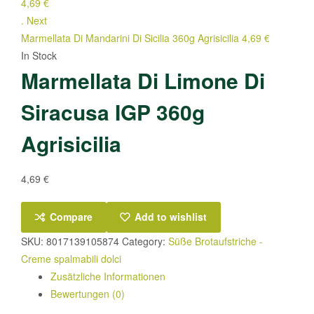
4,69
€
.
Next
Marmellata Di Mandarini Di Sicilia 360g Agrisicilia
4,69
€
In Stock
Marmellata Di Limone Di
Siracusa IGP 360g
Agrisicilia
4,69
€
Compare
Add to wishlist
SKU:
8017139105874
Category:
Süße Brotaufstriche -
Creme spalmabili dolci
Zusätzliche Informationen
Bewertungen (0)