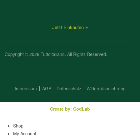
Jetzt Einkaufen
Copyright © 2026 Tuttoitaliano
.
All Rights Reserved.
Impressum
AGB
Datenschutz
Widerrufsbelehrung
Create by: CodLab
Shop
My Account