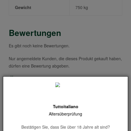
Gewicht
750 kg
Bewertungen
Es gibt noch keine Bewertungen.
Nur angemeldete Kunden, die dieses Produkt gekauft haben,
dürfen eine Bewertung abgeben.
Ähnliche Produkte
Um dieses Produkt zu sehen, müssen Sie die
Kategorie Alkohol eingeben und Ihr Alter bestätigen
Tuttoitaliano
Altersüberprüfung
Um dieses Produkt zu sehen, müssen Sie die
Bestätigen Sie, dass Sie über 18 Jahre alt sind?
Kategorie Alkohol eingeben und Ihr Alter bestätigen