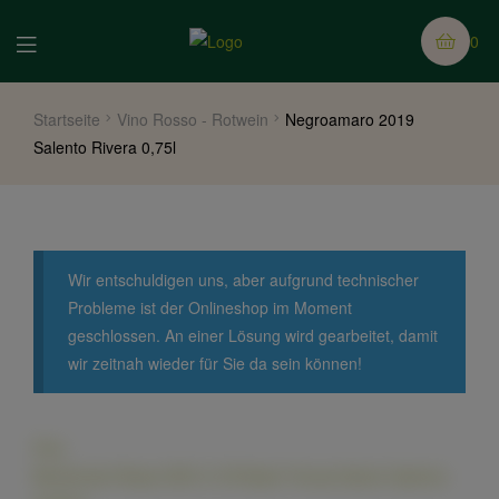
0
Startseite
Vino Rosso - Rotwein
Negroamaro 2019
Salento Rivera 0,75l
Wir entschuldigen uns, aber aufgrund technischer
Probleme ist der Onlineshop im Moment
geschlossen. An einer Lösung wird gearbeitet, damit
wir zeitnah wieder für Sie da sein können!
Prev
Monferrato Rosso DOC 0,75l Navle Tenuta Santa Caterina