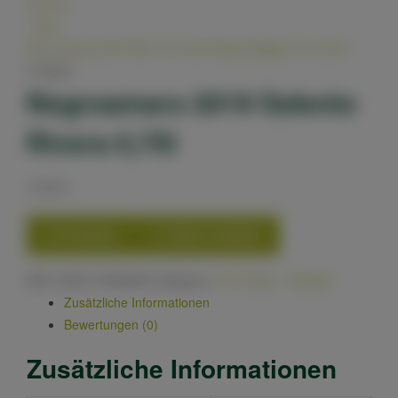
44,90
€
.
Next
Nero Davola DOC BIO 0,75l Dei Respiri Baglio Oro
8,90
€
In Stock
Negroamaro 2019 Salento
Rivera 0,75l
10,50
€
Compare
Add to wishlist
SKU:
8000715000946
Category:
Vino Rosso - Rotwein
Zusätzliche Informationen
Bewertungen (0)
Zusätzliche Informationen