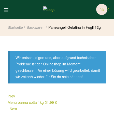
0
Startseite
Backwaren
Paneangeli Gelatina in Fogli 12g
Wir entschuldigen uns, aber aufgrund technischer
Probleme ist der Onlineshop im Moment
geschlossen. An einer Lösung wird gearbeitet, damit
wir zeitnah wieder für Sie da sein können!
Prev
Menu panna cotta 1kg
21,99
€
.
Next