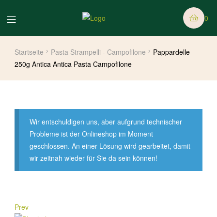
0
Startseite
Pasta Strampelli - Campofilone
Pappardelle
250g Antica Antica Pasta Campofilone
Wir entschuldigen uns, aber aufgrund technischer
Probleme ist der Onlineshop im Moment
geschlossen. An einer Lösung wird gearbeitet, damit
wir zeitnah wieder für Sie da sein können!
Prev