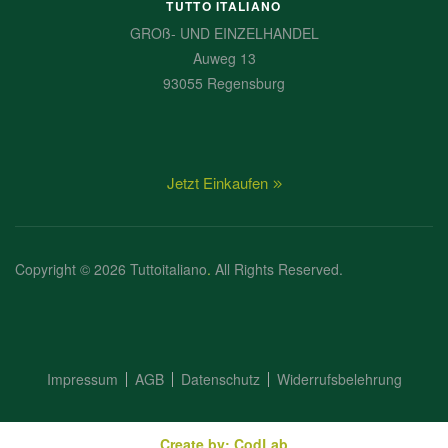
TUTTO ITALIANO
GROß- UND EINZELHANDEL
Auweg 13
93055 Regensburg
Jetzt Einkaufen
Copyright © 2026 Tuttoitaliano
.
All Rights Reserved.
Impressum
AGB
Datenschutz
Widerrufsbelehrung
Create by: CodLab