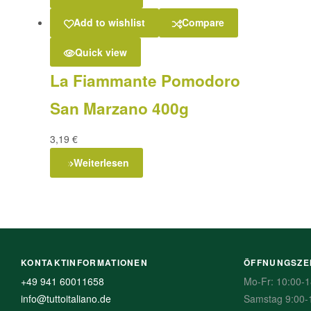
Add to wishlist
Compare
Quick view
La Fiammante Pomodoro
San Marzano 400g
3,19
€
Weiterlesen
KONTAKTINFORMATIONEN
ÖFFNUNGSZE
+49 941 60011658
Mo-Fr: 10:00-1
info@tuttoitaliano.de
Samstag 9:00-