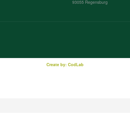
93055 Regensburg
Create by: CodLab