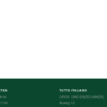
ITEN:
TUTTO ITALIANO
8:00
GROß- UND EINZELHANDEL
17:00
Auweg 13