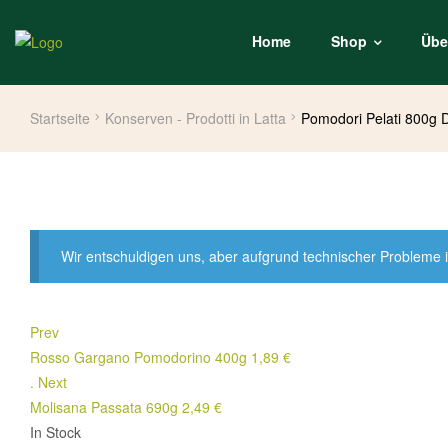
Home
Shop
Übe
Startseite
Konserven - Prodotti in Latta
Pomodori Pelati 800g D
Wir entschuldigen uns, aber aufgrund technischer Probleme i
Prev
Rosso Gargano Pomodorino 400g
1,89
€
.
Next
Molisana Passata 690g
2,49
€
In Stock