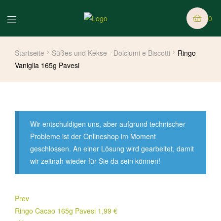
0
Startseite
Süßes und Kekse - Dolciumi e Biscotti
Ringo
Vaniglia 165g Pavesi
Wir entschuldigen uns, aber aufgrund technischer
Probleme ist der Onlineshop im Moment
geschlossen. An einer Lösung wird gearbeitet, damit
wir zeitnah wieder für Sie da sein können!
Prev
Ringo Cacao 165g Pavesi
1,99
€