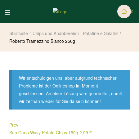
0
Startseite
Chips und Knabbereien - Patatine e Salatini
Roberto Tramezzino Bianco 250g
Wir entschuldigen uns, aber aufgrund technischer
Probleme ist der Onlineshop im Moment
geschlossen. An einer Lösung wird gearbeitet, damit
wir zeitnah wieder für Sie da sein können!
Prev
San Carlo Wavy Potato Chips 150g
2,99
€