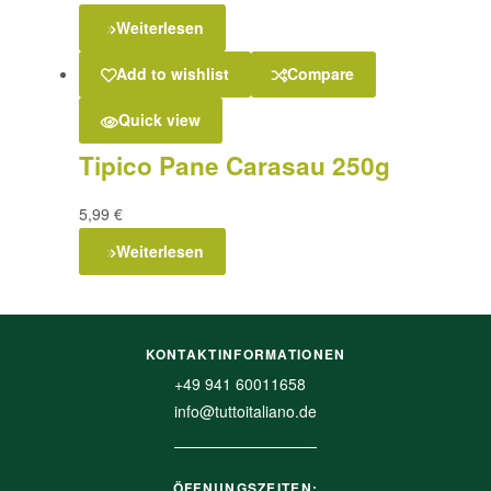
Weiterlesen
Add to wishlist
Compare
Quick view
Tipico Pane Carasau 250g
5,99
€
Weiterlesen
KONTAKTINFORMATIONEN
+49 941 60011658
info@tuttoitaliano.de
ÖFFNUNGSZEITEN: