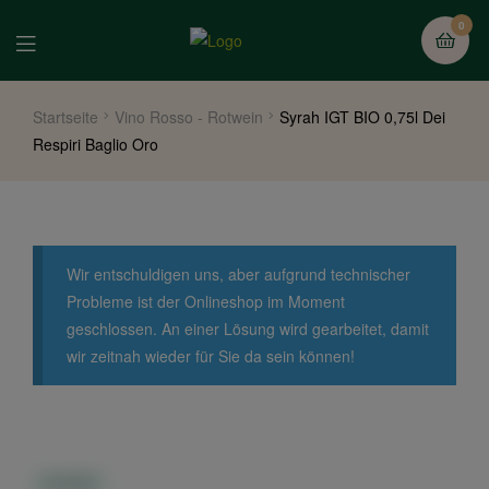
0
Startseite
Vino Rosso - Rotwein
Syrah IGT BIO 0,75l Dei
Respiri Baglio Oro
Wir entschuldigen uns, aber aufgrund technischer
Probleme ist der Onlineshop im Moment
geschlossen. An einer Lösung wird gearbeitet, damit
wir zeitnah wieder für Sie da sein können!
IN STOCK