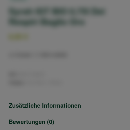
Syrah IGT BIO 0,75l Dei
Respiri Baglio Oro
8,90
€
Compare
Add to wishlist
SKU:
8057017560357
Category:
Vino Rosso - Rotwein
Zusätzliche Informationen
Bewertungen (0)