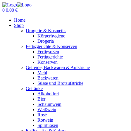
Menu
0
0,00
€
Home
Shop
Drogerie & Kosmetik
Körperhygiene
Drogeria
Fertiggerichte & Konserven
Fertigsoßen
Fertiggerichte
Konserven
Getreide, Backwaren & Aufstriche
Mehl
Backwaren
Süsse und Brotaufstriche
Getränke
Alkoholfrei
Bier
Schaumwein
Weißwein
Rosè
Rotwein
Spirituosen
Kaffee, Tee & Kakao