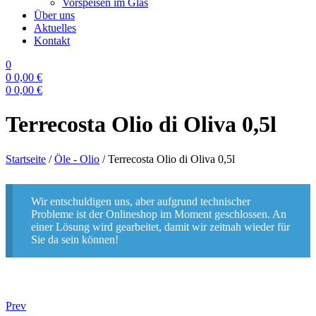
Vorspeisen im Glas
Über uns
Aktuelles
Kontakt
0
0
0,00
€
0
0,00
€
Menu
Terrecosta Olio di Oliva 0,5l
Startseite
/
Öle - Olio
/
Terrecosta Olio di Oliva 0,5l
Wir entschuldigen uns, aber aufgrund technischer
Probleme ist der Onlineshop im Moment geschlossen. An
einer Lösung wird gearbeitet, damit wir zeitnah wieder für
Sie da sein können!
Prev