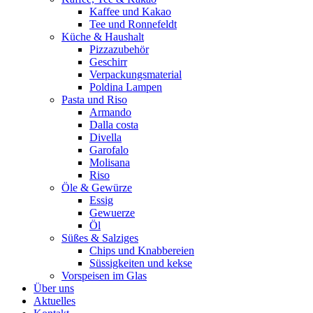
Kaffee und Kakao
Tee und Ronnefeldt
Küche & Haushalt
Pizzazubehör
Geschirr
Verpackungsmaterial
Poldina Lampen
Pasta und Riso
Armando
Dalla costa
Divella
Garofalo
Molisana
Riso
Öle & Gewürze
Essig
Gewuerze
Öl
Süßes & Salziges
Chips und Knabbereien
Süssigkeiten und kekse
Vorspeisen im Glas
Über uns
Aktuelles