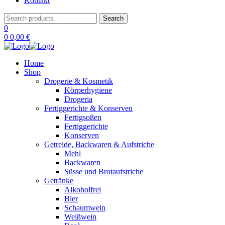
Kontakt
Search
Search
for:
0
0
0,00
€
Home
Shop
Drogerie & Kosmetik
Körperhygiene
Drogeria
Fertiggerichte & Konserven
Fertigsoßen
Fertiggerichte
Konserven
Getreide, Backwaren & Aufstriche
Mehl
Backwaren
Süsse und Brotaufstriche
Getränke
Alkoholfrei
Bier
Schaumwein
Weißwein