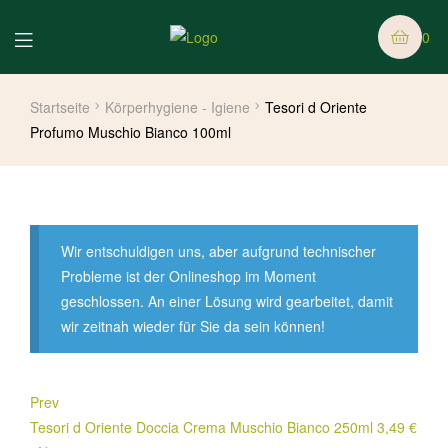
0
Startseite
Körperhygiene - Igiene
Tesori d Oriente
Profumo Muschio Bianco 100ml
Wir entschuldigen uns, aber aufgrund technischer
Probleme ist der Onlineshop im Moment
geschlossen. An einer Lösung wird gearbeitet, damit
wir zeitnah wieder für Sie da sein können!
Prev
Tesori d Oriente Doccia Crema Muschio Bianco 250ml
3,49
€