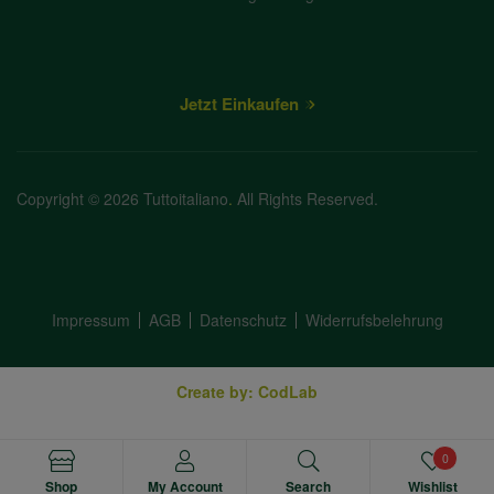
Jetzt Einkaufen
Copyright © 2026 Tuttoitaliano
.
All Rights Reserved.
Impressum
AGB
Datenschutz
Widerrufsbelehrung
Create by: CodLab
0
Shop
My Account
Search
Wishlist