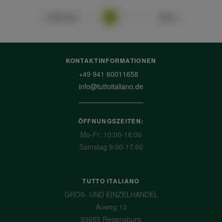
PREVIOUS
1
2
3
4
NEXT
KONTAKTINFORMATIONEN
+49 941 60011658
info@tuttoitaliano.de
ÖFFNUNGSZEITEN:
Mo-Fr: 10:00-18:00
Samstag 9:00-17:00
TUTTO ITALIANO
GROß- UND EINZELHANDEL
Auweg 13
93055 Regensburg