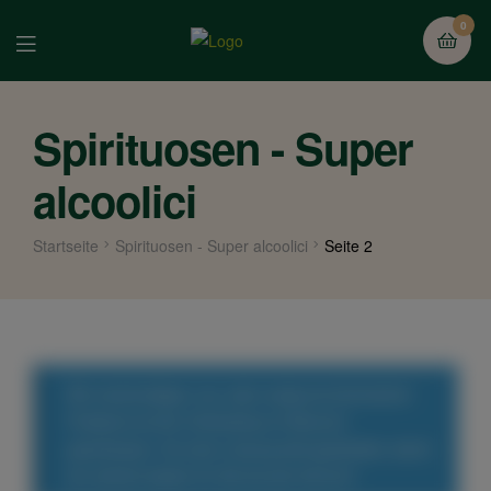
0
Spirituosen - Super
alcoolici
Startseite
Spirituosen - Super alcoolici
Seite 2
Wir entschuldigen uns, aber aufgrund technischer
Probleme ist der Onlineshop im Moment
geschlossen. An einer Lösung wird gearbeitet, damit
wir zeitnah wieder für Sie da sein können!