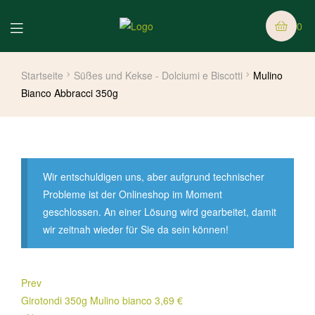
0
Startseite
Süßes und Kekse - Dolciumi e Biscotti
Mulino
Bianco Abbracci 350g
Wir entschuldigen uns, aber aufgrund technischer
Probleme ist der Onlineshop im Moment
geschlossen. An einer Lösung wird gearbeitet, damit
wir zeitnah wieder für Sie da sein können!
Prev
Girotondi 350g Mulino bianco
3,69
€