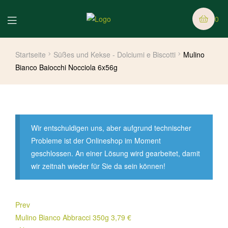
0
Startseite
Süßes und Kekse - Dolciumi e Biscotti
Mulino
Bianco Baiocchi Nocciola 6x56g
Wir entschuldigen uns, aber aufgrund technischer
Probleme ist der Onlineshop im Moment
geschlossen. An einer Lösung wird gearbeitet, damit
wir zeitnah wieder für Sie da sein können!
Prev
Mulino Bianco Abbracci 350g
3,79
€