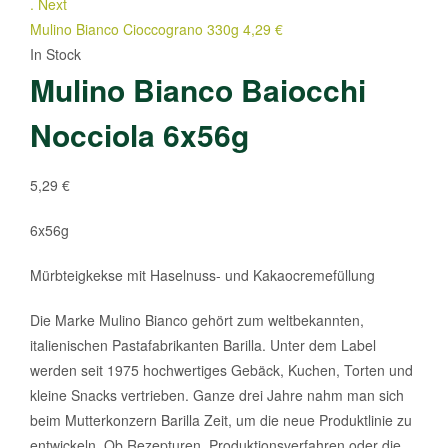
.
Next
Mulino Bianco Cioccograno 330g
4,29
€
In Stock
Mulino Bianco Baiocchi
Nocciola 6x56g
5,29
€
6x56g
Mürbteigkekse mit Haselnuss- und Kakaocremefüllung
Die Marke Mulino Bianco gehört zum weltbekannten,
italienischen Pastafabrikanten Barilla. Unter dem Label
werden seit 1975 hochwertiges Gebäck, Kuchen, Torten und
kleine Snacks vertrieben. Ganze drei Jahre nahm man sich
beim Mutterkonzern Barilla Zeit, um die neue Produktlinie zu
entwickeln. Ob Rezepturen, Produktionsverfahren oder die