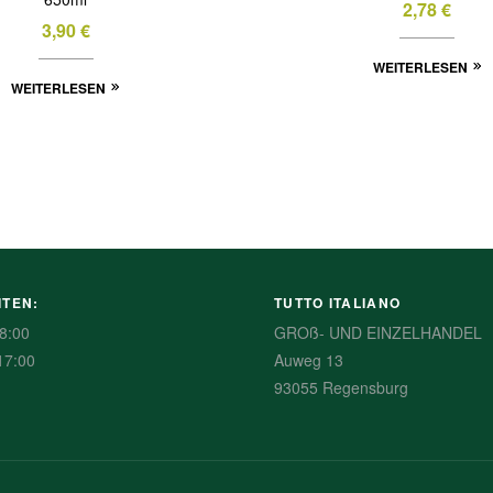
2,78
€
3,90
€
WEITERLESEN
WEITERLESEN
ITEN:
TUTTO ITALIANO
8:00
GROß- UND EINZELHANDEL
17:00
Auweg 13
93055 Regensburg