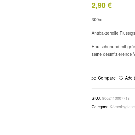
2,90
€
300ml
Antibakterielle Flüssi
Hautschonend mit grün
seine desinfizierende 
Compare
Add t
SKU:
8002410007718
Category:
Körperhygiene 