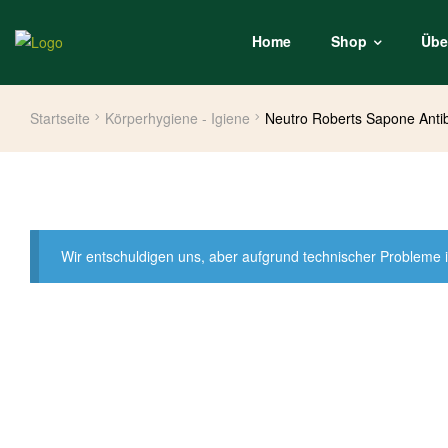
Home
Shop
Übe
Startseite
Körperhygiene - Igiene
Neutro Roberts Sapone Antib
Wir entschuldigen uns, aber aufgrund technischer Probleme i