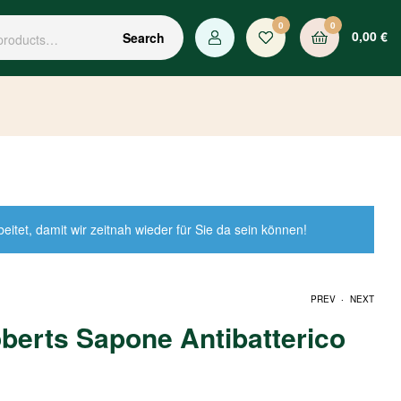
0
0
0,00
€
Search
tet, damit wir zeitnah wieder für Sie da sein können!
.
PREV
NEXT
berts Sapone Antibatterico
4,30
2,90
€
€