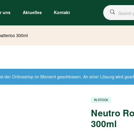
r uns
Aktuelles
Kontakt
atterico 300ml
st der Onlineshop im Moment geschlossen. An einer Lösung wird gearbei
IN STOCK
Neutro Ro
300ml