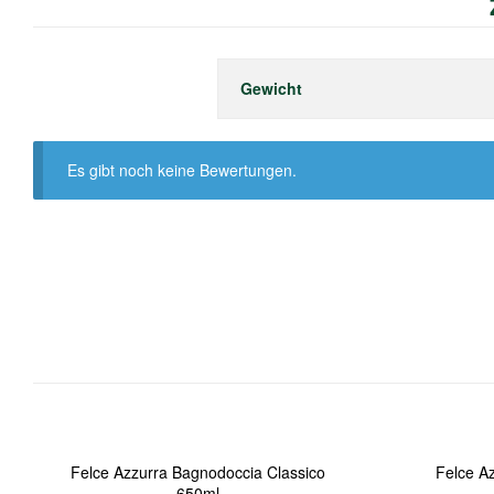
Gewicht
Es gibt noch keine Bewertungen.
OUT
OF
Felce Azzurra Bagnodoccia Classico
Felce A
STOCK
650ml