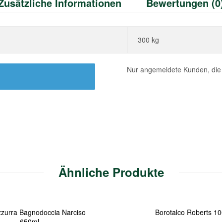
Zusätzliche Informationen
Bewertungen (0
300 kg
Nur angemeldete Kunden, die 
Ähnliche Produkte
OUT
OF
zzurra Bagnodoccia Narciso
Borotalco Roberts 1
STOCK
650ml