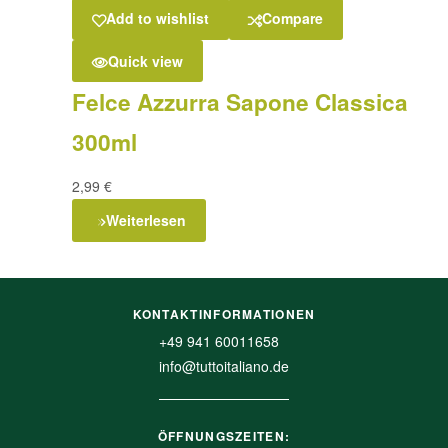
Add to wishlist
Compare
Quick view
Felce Azzurra Sapone Classica
300ml
2,99
€
Weiterlesen
KONTAKTINFORMATIONEN
+49 941 60011658
info@tuttoitaliano.de
ÖFFNUNGSZEITEN: