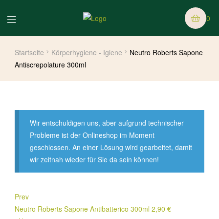
0
Startseite
Körperhygiene - Igiene
Neutro Roberts Sapone
Antiscrepolature 300ml
Wir entschuldigen uns, aber aufgrund technischer
Probleme ist der Onlineshop im Moment
geschlossen. An einer Lösung wird gearbeitet, damit
wir zeitnah wieder für Sie da sein können!
Prev
Neutro Roberts Sapone Antibatterico 300ml
2,90
€