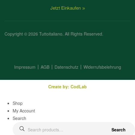
Jetzt Einkaufen
Copyright © 2026 Tuttoitaliano
.
All Rights Reserved.
Impressum
AGB
Datenschutz
Widerrufsbelehrung
Create by: CodLab
Shop
My Account
Search
Search