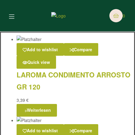
0
Add to wishlist
Compare
Quick view
LAROMA CONDIMENTO ARROSTO
GR 120
3,39
€
Weiterlesen
Add to wishlist
Compare